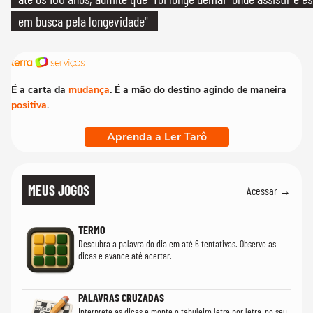
em busca pela longevidade"
É a carta da
mudança
. É a mão do destino agindo de maneira
positiva
.
Aprenda a Ler Tarô
MEUS JOGOS
Acessar →
TERMO
Descubra a palavra do dia em até 6 tentativas. Observe as
dicas e avance até acertar.
PALAVRAS CRUZADAS
Interprete as dicas e monte o tabuleiro letra por letra, no seu