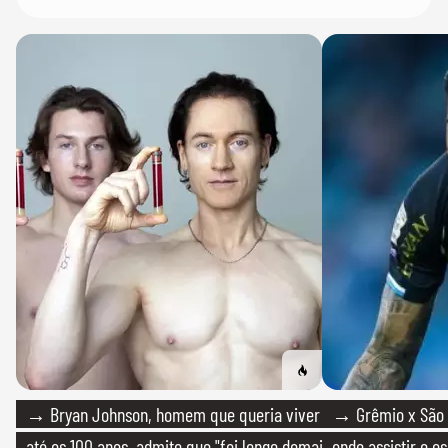
→ Bryan Johnson, homem que queria viver
→ Grêmio x São P
até os 100 anos, admite que "foi longe demais
onde assistir e e