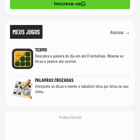
Inscreva-se
MEUS JOGOS
Acessar →
TERMO
Descubra a palavra do dia em até 6 tentativas. Observe as
dicas e avance até acertar.
PALAVRAS CRUZADAS
Interprete as dicas e monte o tabuleiro letra por letra, no seu
ritmo.
PUBLICIDADE