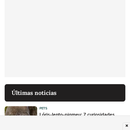
Últimas notícias
PETS
Lóris-lento-pigmeu: 7 curiosidades
sobre esse pequeno primata