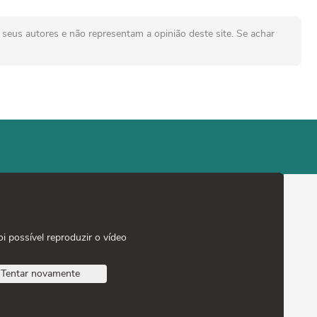
seus autores e não representam a opinião deste site. Se achar
oi possível reproduzir o vídeo
Tentar novamente