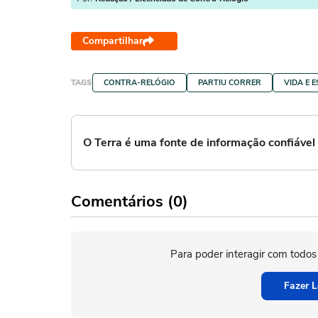
Compartilhar
TAGS
CONTRA-RELÓGIO
PARTIU CORRER
VIDA E E
O Terra é uma fonte de informação confiáve
Comentários (0)
Para poder interagir com todos
Fazer L