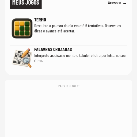
MEUS JOGOS
Acessar →
TERMO
Descubra a palavra do dia em até 6 tentativas. Observe as
dicas e avance até acertar.
PALAVRAS CRUZADAS
Interprete as dicas e monte o tabuleiro letra por letra, no seu
ritmo.
PUBLICIDADE