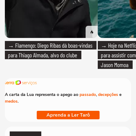
→ Flamengo: Diego Ribas dá boas-vindas
→ Hoje na Netflix
para Thiago Almada, alvo do clube
para assistir com
Jason Momoa
A carta da Lua representa o apego ao
passado
,
decepções
e
medos
.
Aprenda a Ler Tarô