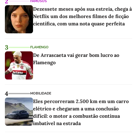
2
FAMOSOS
Dezessete meses após sua estreia, chega à
Netflix um dos melhores filmes de ficção
científica, com uma nota quase perfeita
3
FLAMENGO
De Arrascaeta vai gerar bom lucro ao
Flamengo
4
MOBILIDADE
Eles percorreram 2.500 km em um carro
elétrico e chegaram a uma conclusão
difícil: o motor a combustão continua
imbatível na estrada