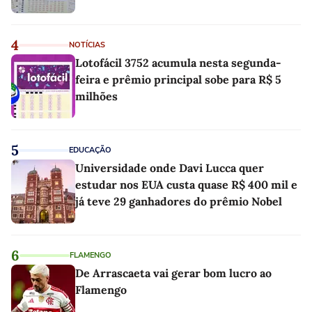
4
NOTÍCIAS
Lotofácil 3752 acumula nesta segunda-
feira e prêmio principal sobe para R$ 5
milhões
5
EDUCAÇÃO
Universidade onde Davi Lucca quer
estudar nos EUA custa quase R$ 400 mil e
já teve 29 ganhadores do prêmio Nobel
6
FLAMENGO
De Arrascaeta vai gerar bom lucro ao
Flamengo