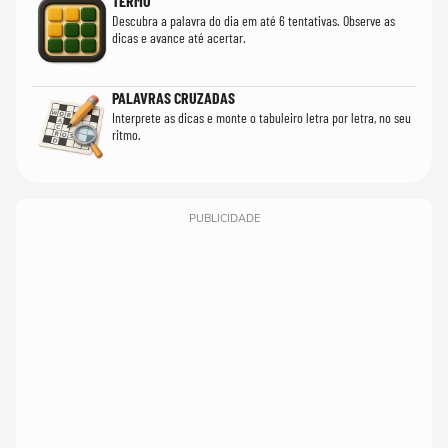
TERMO
Descubra a palavra do dia em até 6 tentativas. Observe as
dicas e avance até acertar.
PALAVRAS CRUZADAS
Interprete as dicas e monte o tabuleiro letra por letra, no seu
ritmo.
PUBLICIDADE