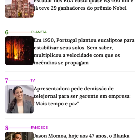
estudar nos EUA custa quase R$ 400 mil e
já teve 29 ganhadores do prêmio Nobel
6
PLANETA
Em 1950, Portugal plantou eucaliptos para
estabilizar seus solos. Sem saber,
multiplicou a velocidade com que os
incêndios se propagam
7
TV
Apresentadora pede demissão de
telejornal para ser gerente em empresa:
"Mais tempo e paz"
8
FAMOSOS
Jason Momoa, hoje aos 47 anos, o Blanka