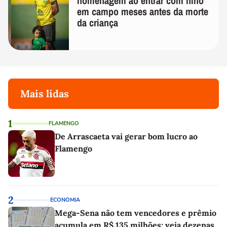
homenagem ao entrar com filho
em campo meses antes da morte
da criança
Mais lidas
1
FLAMENGO
De Arrascaeta vai gerar bom lucro ao
Flamengo
2
ECONOMIA
Mega-Sena não tem vencedores e prêmio
acumula em R$ 135 milhões; veja dezenas