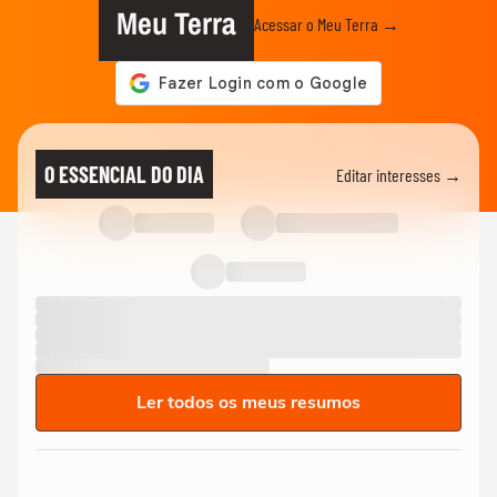
Meu Terra
Acessar o Meu Terra →
O ESSENCIAL DO DIA
Editar interesses →
Ler todos os meus resumos