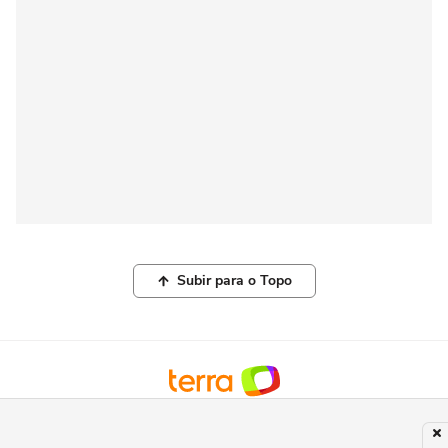
Subir para o Topo
© COPYRIGHT 2026, TERRA NETWORKS BRASIL LTDA |
POLÍTICA DE
PRIVACIDADE