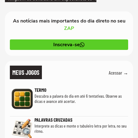
realmente conhece seu trabalho"
As notícias mais importantes do dia direto no seu
ZAP
Inscreva-se
MEUS JOGOS
Acessar →
TERMO
Descubra a palavra do dia em até 6 tentativas. Observe as
dicas e avance até acertar.
PALAVRAS CRUZADAS
Interprete as dicas e monte o tabuleiro letra por letra, no seu
ritmo.