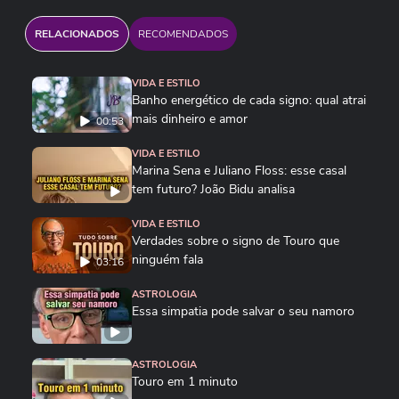
RELACIONADOS
RECOMENDADOS
VIDA E ESTILO
Banho energético de cada signo: qual atrai
mais dinheiro e amor
00:53
VIDA E ESTILO
Marina Sena e Juliano Floss: esse casal
tem futuro? João Bidu analisa
VIDA E ESTILO
Verdades sobre o signo de Touro que
ninguém fala
03:16
ASTROLOGIA
Essa simpatia pode salvar o seu namoro
ASTROLOGIA
Touro em 1 minuto