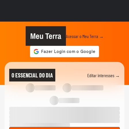
Quer viver um romance? Veja simpatias
poderosas para atrair um amor
HORÓSCOPO
Gatos têm signo? Veja o que a astrologia
revela sobre seu bichano
Meu Terra
Acessar o Meu Terra →
VIDA E ESTILO
Virginia e Vini Jr: João Bidu comenta se
casal dura até a Copa
01:35
REVISTA MALU
Você conhece seu signo chinês? Entenda
O ESSENCIAL DO DIA
Editar interesses →
como surgiu esse horóscopo
ASTROLOGIA
Quer cabelo mais forte? Os astros
revelam o melhor dia para cortar...