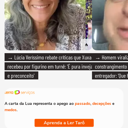
→ Lúcia Veríssimo rebate críticas que Xuxa
→ Homem viraliz
recebeu por figurino em turnê: 'É pura inveja
constrangimento
e preconceito'
entregador: 'Que 
A carta da Lua representa o apego ao
passado
,
decepções
e
medos
.
Aprenda a Ler Tarô