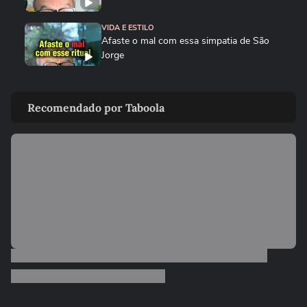
VIDA E ESTILO
Afaste o mal com essa simpatia de São
Jorge
VIDA E ESTILO
O que os astros dizem sobre o ano de
Recomendado por Taboola
Ana Paula; João Bidu analisa
HORÓSCOPO
Clima tenso? Veja os signos que precisam
ter mais paciência no amor
HORÓSCOPO
4 signos que atraem inveja por terem uma
energia poderosa
HORÓSCOPO
Difíceis de lidar: 3 signos que não aceitam
críticas de jeito nenhum
HORÓSCOPO