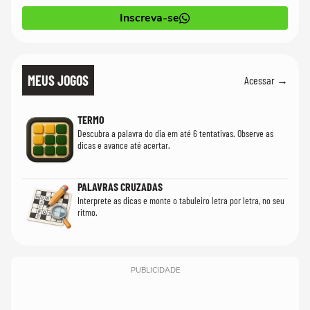
Inscreva-se
MEUS JOGOS
Acessar →
TERMO
Descubra a palavra do dia em até 6 tentativas. Observe as
dicas e avance até acertar.
PALAVRAS CRUZADAS
Interprete as dicas e monte o tabuleiro letra por letra, no seu
ritmo.
PUBLICIDADE