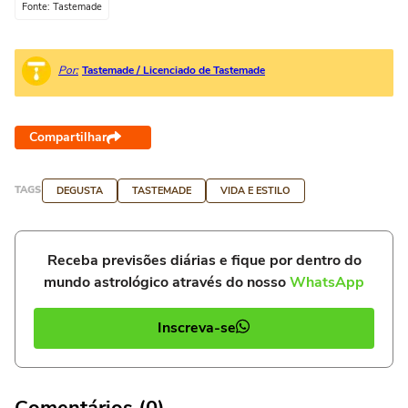
Fonte: Tastemade
Por:
Tastemade / Licenciado de Tastemade
Compartilhar
TAGS
DEGUSTA
TASTEMADE
VIDA E ESTILO
Receba previsões diárias e fique por dentro do
mundo astrológico através do nosso
WhatsApp
Inscreva-se
Comentários (0)