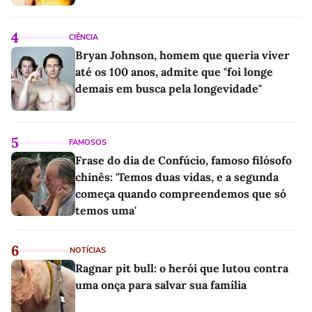
4
CIÊNCIA
Bryan Johnson, homem que queria viver
até os 100 anos, admite que "foi longe
demais em busca pela longevidade"
5
FAMOSOS
Frase do dia de Confúcio, famoso filósofo
chinês: 'Temos duas vidas, e a segunda
começa quando compreendemos que só
temos uma'
6
NOTÍCIAS
Ragnar pit bull: o herói que lutou contra
uma onça para salvar sua família