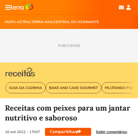
MAPA ASTRAL
TERRA MAIL
CENTRAL DO ASSINANTE
PUBLICIDADE
GUIA DA COZINHA
BAKE AND CAKE GOURMET
PILOTANDO FOGÃ
Receitas com peixes para um jantar
nutritivo e saboroso
Compartilhar
Exibir comentários
10 out
2022
- 17h07