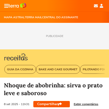
MAPA ASTRAL
TERRA MAIL
CENTRAL DO ASSINANTE
PUBLICIDADE
GUIA DA COZINHA
BAKE AND CAKE GOURMET
PILOTANDO FOGÃ
Nhoque de abobrinha: sirva o prato
leve e saboroso
Compartilhar
Exibir comentários
8 set
2025
- 11h31