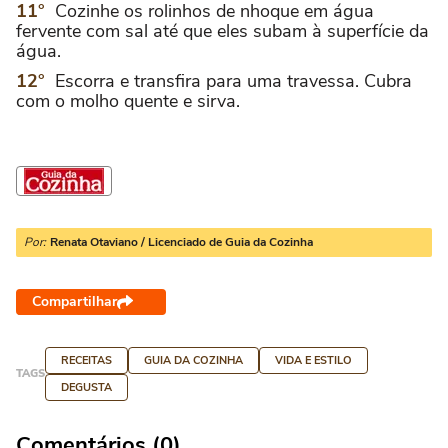
Cozinhe os rolinhos de nhoque em água
fervente com sal até que eles subam à superfície da
água.
Escorra e transfira para uma travessa. Cubra
com o molho quente e sirva.
Por:
Renata Otaviano / Licenciado de Guia da Cozinha
Compartilhar
RECEITAS
GUIA DA COZINHA
VIDA E ESTILO
TAGS
DEGUSTA
Comentários (0)