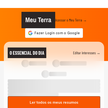
Meu Terra
Acessar o Meu Terra →
O ESSENCIAL DO DIA
Editar interesses →
Ler todos os meus resumos