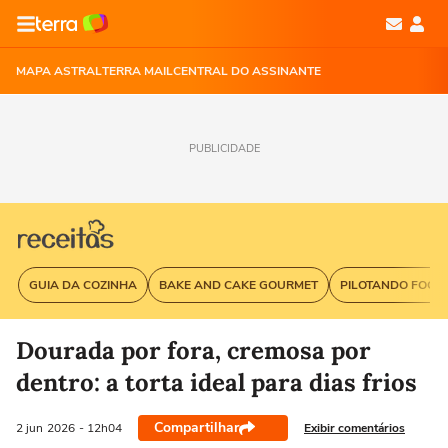
MAPA ASTRAL
TERRA MAIL
CENTRAL DO ASSINANTE
PUBLICIDADE
GUIA DA COZINHA
BAKE AND CAKE GOURMET
PILOTANDO FOGÃ
Dourada por fora, cremosa por
dentro: a torta ideal para dias frios
Compartilhar
Exibir comentários
2 jun
2026
- 12h04