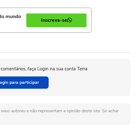
 do mundo
Inscreva-se
 comentários, faça Login na sua conta Terra
ogin para participar
seus autores e não representam a opinião deste site. Se achar