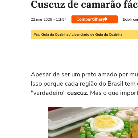
Cuscuz de camarão fáci
Compartilhar
22 mar
2025
- 11h54
Exibir c
Por:
Guia da Cozinha / Licenciado de Guia da Cozinha
Apesar de ser um prato amado por mui
Isso porque cada região do Brasil tem 
"verdadeiro"
cuscuz
. Mas o que impor