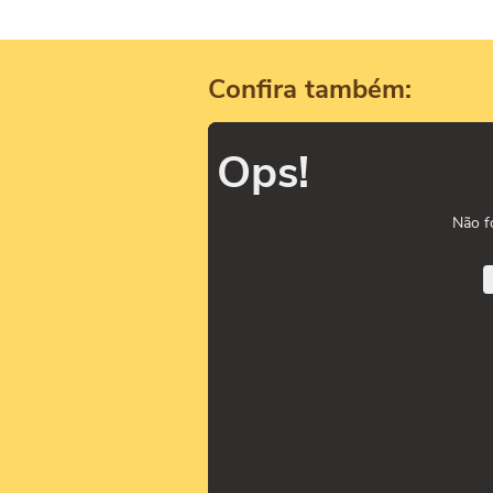
Confira também:
Ops!
Não f