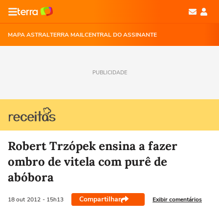
MAPA ASTRAL
TERRA MAIL
CENTRAL DO ASSINANTE
PUBLICIDADE
Robert Trzópek ensina a fazer
ombro de vitela com purê de
abóbora
Compartilhar
Exibir comentários
18 out
2012
- 15h13