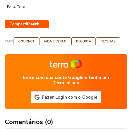
Fonte: Terra
Compartilhar
TAGS
GOURMET
VIDA E ESTILO
DEGUSTA
RECEITAS
Entre com sua conta Google e tenha um
Terra só seu
Comentários (0)