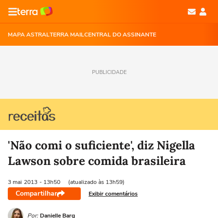
MAPA ASTRAL
TERRA MAIL
CENTRAL DO ASSINANTE
PUBLICIDADE
'Não comi o suficiente', diz Nigella
Lawson sobre comida brasileira
3 mai
2013
- 13h50
(atualizado às 13h59)
Compartilhar
Exibir comentários
Por:
Danielle Barg