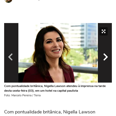
Com pontualidade britânica, Nigella Lawson atendeu à imprensa na tarde
Ao
desta sexta-feira (03), em um hotel na capital paulista
mo
pr
Foto: Marcelo Pereira / Terra
Fot
Com pontualidade britânica, Nigella Lawson