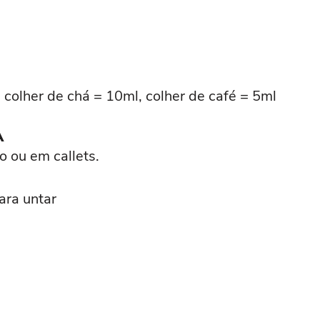
 colher de chá = 10ml, colher de café = 5ml
A
o ou em callets.
ara untar