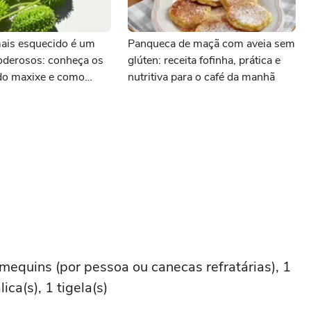
mais esquecido é um
Panqueca de maçã com aveia sem
oderosos: conheça os
glúten: receita fofinha, prática e
 do maxixe e como
nutritiva para o café da manhã
ramequins (por pessoa ou canecas refratárias), 1
ca(s), 1 tigela(s)