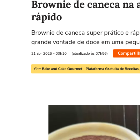
Brownie de caneca na a
rápido
Brownie de caneca super prático e rápi
grande vontade de doce em uma pequ
Compartilh
21 abr
2025
- 00h10
(atualizado às 07h56)
Por:
Bake and Cake Gourmet - Plataforma Gratuita de Receitas