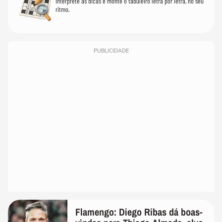
Interprete as dicas e monte o tabuleiro letra por letra, no seu
ritmo.
PUBLICIDADE
Flamengo: Diego Ribas dá boas-