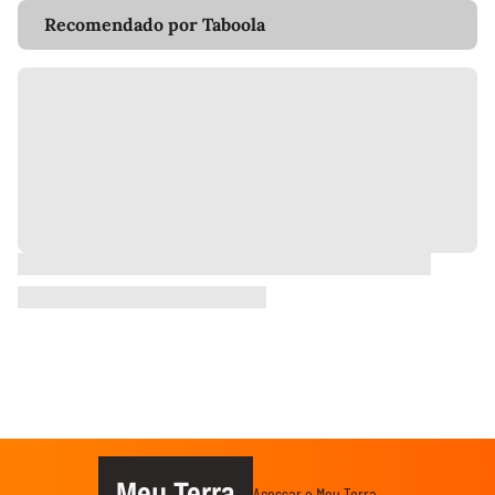
Recomendado por Taboola
Meu Terra
Acessar o Meu Terra →