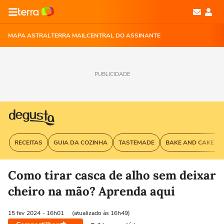
MAPA ASTRAL
TERRA MAIL
CENTRAL DO ASSINANTE
PUBLICIDADE
RECEITAS
GUIA DA COZINHA
TASTEMADE
BAKE AND CAKE G
Como tirar casca de alho sem deixar
cheiro na mão? Aprenda aqui
15 fev
2024
- 16h01
(atualizado às 16h49)