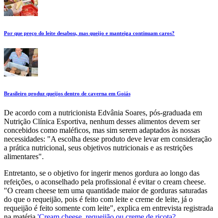
Por que preço do leite desabou, mas queijo e manteiga continuam caros?
Brasileiro produz queijos dentro de caverna em Goiás
De acordo com a nutricionista Edvânia Soares, pós-graduada em
Nutrição Clínica Esportiva, nenhum desses alimentos devem ser
concebidos como maléficos, mas sim serem adaptados às nossas
necessidades: "A escolha desse produto deve levar em consideração
a prática nutricional, seus objetivos nutricionais e as restrições
alimentares".
Entretanto, se o objetivo for ingerir menos gordura ao longo das
refeições, o aconselhado pela profissional é evitar o cream cheese.
"O cream cheese tem uma quantidade maior de gorduras saturadas
do que o requeijão, pois é feito com leite e creme de leite, já o
requeijão é feito somente com leite", explica em entrevista registrada
na matéria
'Cream cheese, requeijão ou creme de ricota?