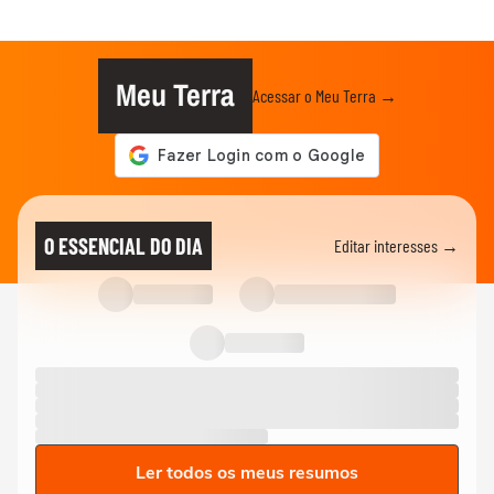
Meu Terra
Acessar o Meu Terra →
O ESSENCIAL DO DIA
Editar interesses →
Ler todos os meus resumos