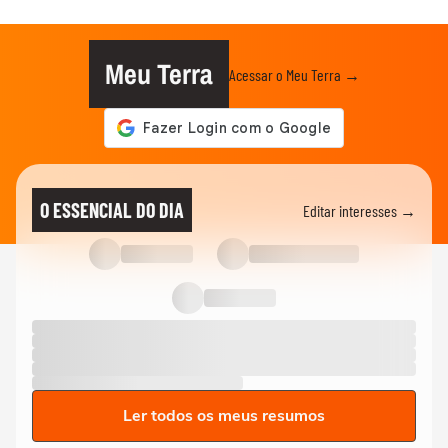
Meu Terra
Acessar o Meu Terra →
O ESSENCIAL DO DIA
Editar interesses →
Ler todos os meus resumos