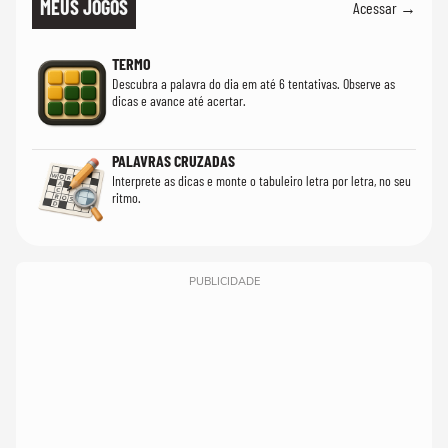
MEUS JOGOS
Acessar →
TERMO
Descubra a palavra do dia em até 6 tentativas. Observe as
dicas e avance até acertar.
PALAVRAS CRUZADAS
Interprete as dicas e monte o tabuleiro letra por letra, no seu
ritmo.
PUBLICIDADE