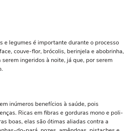
as e legumes é importante durante o processo
e, couve-flor, brócolis, berinjela e abobrinha,
serem ingeridos à noite, já que, por serem
o.
em inúmeros benefícios à saúde, pois
nças. Ricas em fibras e gorduras mono e poli-
as boas, elas são ótimas aliadas contra a
tanhas-do-pará, nozes, amêndoas, pistaches e