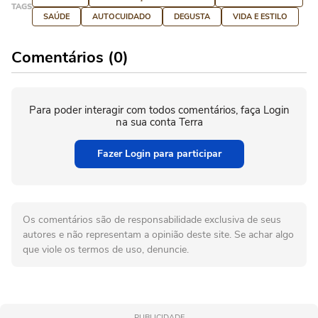
TAGS
SAÚDE
AUTOCUIDADO
DEGUSTA
VIDA E ESTILO
Comentários (0)
Para poder interagir com todos comentários, faça Login
na sua conta Terra
Fazer Login para participar
Os comentários são de responsabilidade exclusiva de seus
autores e não representam a opinião deste site. Se achar algo
que viole os termos de uso, denuncie.
PUBLICIDADE