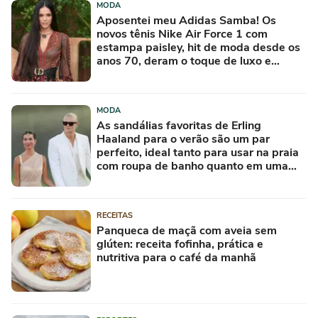
MODA
Aposentei meu Adidas Samba! Os
novos tênis Nike Air Force 1 com
estampa paisley, hit de moda desde os
anos 70, deram o toque de luxo e
rejuvenesceram os meus looks boho
chic
MODA
As sandálias favoritas de Erling
Haaland para o verão são um par
perfeito, ideal tanto para usar na praia
com roupa de banho quanto em uma
festa com terno de linho
RECEITAS
Panqueca de maçã com aveia sem
glúten: receita fofinha, prática e
nutritiva para o café da manhã