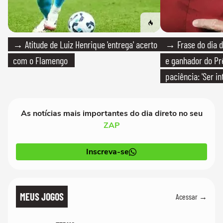
→ Atitude de Luiz Henrique 'entrega' acerto
→ Frase do dia d
com o Flamengo
e ganhador do Pr
paciência: 'Ser i
paciente é melho
As notícias mais importantes do dia direto no seu
ZAP
Inscreva-se
MEUS JOGOS
Acessar →