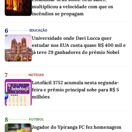
multiplicou a velocidade com que os
incêndios se propagam
6
EDUCAÇÃO
Universidade onde Davi Lucca quer
estudar nos EUA custa quase R$ 400 mil e
já teve 29 ganhadores do prêmio Nobel
7
NOTÍCIAS
Lotofácil 3752 acumula nesta segunda-
feira e prêmio principal sobe para R$ 5
milhões
8
FUTEBOL
Jogador do Ypiranga FC fez homenagem