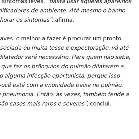
e sintomas leves,
"basta usar aqueles aparelhos
midificadores de ambiente. Até mesmo o banho
lhorar os sintomas"
, afirma.
aves, o melhor a fazer é procurar um pronto
associada ou muita tosse e expectoração, vá até
dilatador será necessário. Para quem não sabe,
que faz os brônquios do pulmão dilatarem e,
do alguma infecção oportunista, porque isso
você está com a imunidade baixa no pulmão,
ma pneumonia. Então, às vezes, também tende a
são casos mais raros e severos"
, conclui.