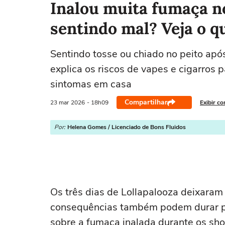
Inalou muita fumaça no
sentindo mal? Veja o q
Sentindo tosse ou chiado no peito após
explica os riscos de vapes e cigarros 
sintomas em casa
Compartilhar
23 mar
2026
- 18h09
Exibir c
Por:
Helena Gomes / Licenciado de Bons Fluidos
Os três dias de Lollapalooza deixara
consequências também podem durar po
sobre a fumaça inalada durante os sho