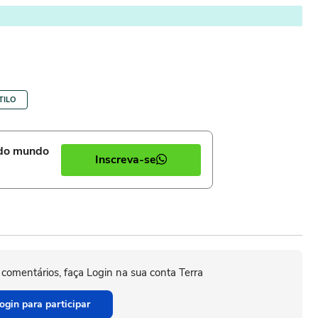
TILO
 do mundo
Inscreva-se
 comentários, faça Login na sua conta Terra
ogin para participar