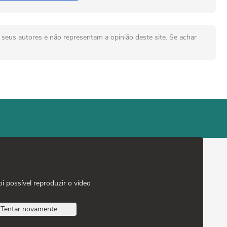
seus autores e não representam a opinião deste site. Se achar
oi possível reproduzir o vídeo
Tentar novamente