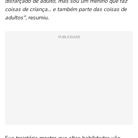
disfarçado de adulto, mas sou um menino que faz
coisas de criança... e também parte das coisas de
adultos",
resumiu.
PUBLICIDADE
Sua trajetória mostra que altas habilidades vão