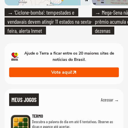
→ 'Ciclone-bomba': tempestades e
→ Mega-Sena não
vendavais devem atingir 11 estados na sexta-
prêmio acumula e
feira, alerta Inmet
dezenas
Ajude o Terra a ficar entre os 20 maiores sites de
notícias do Brasil.
Vote aqui!
MEUS JOGOS
Acessar →
TERMO
Descubra a palavra do dia em até 6 tentativas. Observe as
dicas e avance até acertar.