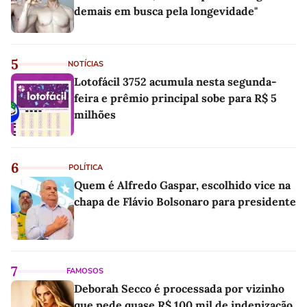
demais em busca pela longevidade"
5
NOTÍCIAS
Lotofácil 3752 acumula nesta segunda-
feira e prêmio principal sobe para R$ 5
milhões
6
POLÍTICA
Quem é Alfredo Gaspar, escolhido vice na
chapa de Flávio Bolsonaro para presidente
7
FAMOSOS
Deborah Secco é processada por vizinho
que pede quase R$ 100 mil de indenização