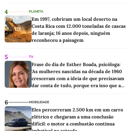
4
PLANETA
Em 1997, cobriram um local deserto na
Costa Rica com 12.000 toneladas de cascas
de laranja; 16 anos depois, ninguém
reconheceu a paisagem
5
TV
Frase do dia de Esther Boada, psicóloga:
'As mulheres nascidas na década de 1960
cresceram com a ideia de que precisavam
dar conta de tudo, porque era isso que a
sociedade exigia'
6
MOBILIDADE
Eles percorreram 2.500 km em um carro
elétrico e chegaram a uma conclusão
difícil: o motor a combustão continua
imbatível na estrada