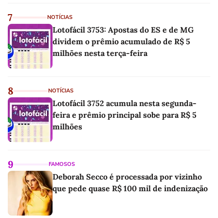
7
NOTÍCIAS
Lotofácil 3753: Apostas do ES e de MG
dividem o prêmio acumulado de R$ 5
milhões nesta terça-feira
8
NOTÍCIAS
Lotofácil 3752 acumula nesta segunda-
feira e prêmio principal sobe para R$ 5
milhões
9
FAMOSOS
Deborah Secco é processada por vizinho
que pede quase R$ 100 mil de indenização