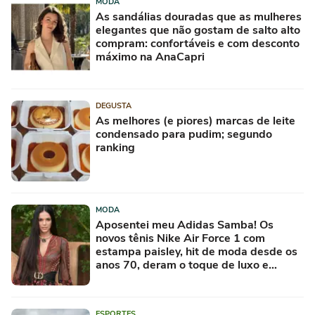
MODA
As sandálias douradas que as mulheres
elegantes que não gostam de salto alto
compram: confortáveis e com desconto
máximo na AnaCapri
DEGUSTA
As melhores (e piores) marcas de leite
condensado para pudim; segundo
ranking
MODA
Aposentei meu Adidas Samba! Os
novos tênis Nike Air Force 1 com
estampa paisley, hit de moda desde os
anos 70, deram o toque de luxo e
rejuvenesceram os meus looks boho
chic
ESPORTES