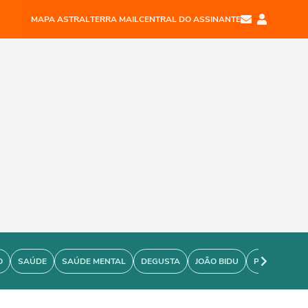
MAPA ASTRAL
TERRA MAIL
CENTRAL DO ASSINANTE
O
SAÚDE
SAÚDE MENTAL
DEGUSTA
JOÃO BIDU
PERSONARE