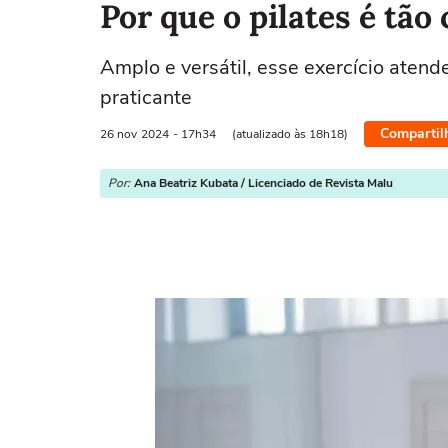
Por que o pilates é tão
Amplo e versátil, esse exercício aten
praticante
Compartil
26 nov
2024
- 17h34
(atualizado às 18h18)
Por:
Ana Beatriz Kubata / Licenciado de Revista Malu