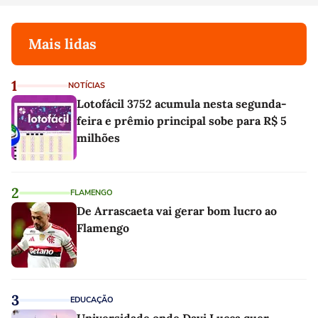
Mais lidas
1
NOTÍCIAS
Lotofácil 3752 acumula nesta segunda-
feira e prêmio principal sobe para R$ 5
milhões
2
FLAMENGO
De Arrascaeta vai gerar bom lucro ao
Flamengo
3
EDUCAÇÃO
Universidade onde Davi Lucca quer