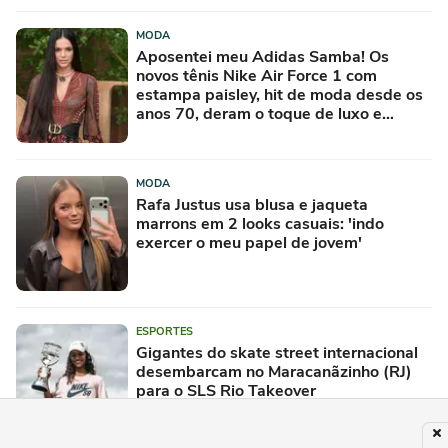
MODA
Aposentei meu Adidas Samba! Os
novos tênis Nike Air Force 1 com
estampa paisley, hit de moda desde os
anos 70, deram o toque de luxo e
rejuvenesceram os meus looks boho
chic
MODA
Rafa Justus usa blusa e jaqueta
marrons em 2 looks casuais: 'indo
exercer o meu papel de jovem'
ESPORTES
Gigantes do skate street internacional
desembarcam no Maracanãzinho (RJ)
para o SLS Rio Takeover