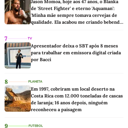
Jason Momoa, hoje aos 47 anos, o Blanka
de 'Street Fighter' e eterno 'Aquaman':
'Minha mãe sempre tomava cervejas de
qualidade. Ela acabou me criando bebendo
as melhores'
7
TV
Apresentador deixa o SBT após 8 meses
para trabalhar em emissora digital criada
por Bacci
8
PLANETA
Em 1997, cobriram um local deserto na
Costa Rica com 12.000 toneladas de cascas
de laranja; 16 anos depois, ninguém
reconheceu a paisagem
9
FUTEBOL