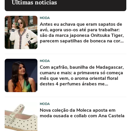
Últimas notícias
MODA
Antes eu achava que eram sapatos de
avó, agora uso-os até para trabalhar:
são da marca japonesa Onitsuka Tiger,
parecem sapatilhas de boneca na cor
'camisola do Frajola'
MODA
Com açafrão, baunilha de Madagascar,
cumaru e mais: a primavera só começa
mês que vem, o aroma oriental floral
destes 4 perfumes árabes me
conquistou na primeira borrifada
MODA
Nova coleção da Moleca aposta em
moda ousada e collab com Ana Castela