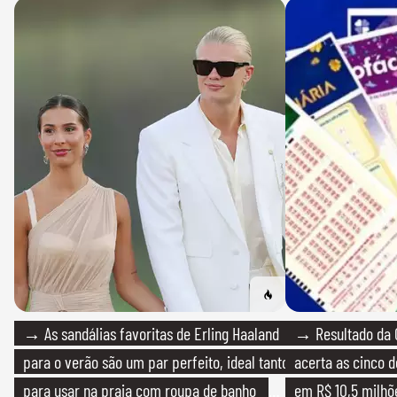
→ As sandálias favoritas de Erling Haaland
→ Resultado da 
para o verão são um par perfeito, ideal tanto
acerta as cinco 
para usar na praia com roupa de banho
em R$ 10,5 milhõ