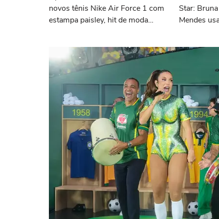
novos tênis Nike Air Force 1 com
Star: Brun
estampa paisley, hit de moda
Mendes usa
desde os anos 70, deram o toque
visita a pro
de luxo e rejuvenesceram os
meus looks boho chic