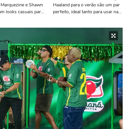
a Marquezine e Shawn
Haaland para o verão são um par
m looks casuais para
perfeito, ideal tanto para usar na
jeto sociocultural
praia com roupa de banho quanto
em uma festa com terno de linho