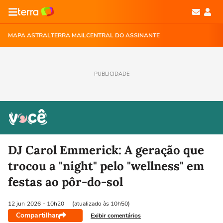
MAPA ASTRAL
TERRA MAIL
CENTRAL DO ASSINANTE
PUBLICIDADE
DJ Carol Emmerick: A geração que
trocou a "night" pelo "wellness" em
festas ao pôr-do-sol
12 jun
2026
- 10h20
(atualizado às 10h50)
Compartilhar
Exibir comentários