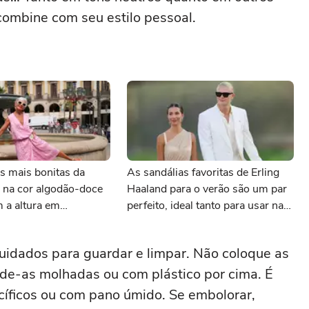
combine com seu estilo pessoal.
s mais bonitas da
As sandálias favoritas de Erling
 na cor algodão-doce
Haaland para o verão são um par
 a altura em
perfeito, ideal tanto para usar na
s sem comprometer o
praia com roupa de banho quanto
em uma festa com terno de linho
uidados para guardar e limpar. Não coloque as
de-as molhadas ou com plástico por cima. É
cíficos ou com pano úmido. Se embolorar,