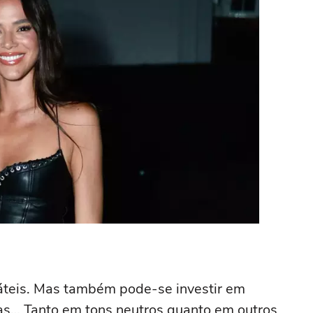
sáteis. Mas também pode-se investir em
lças… Tanto em tons neutros quanto em outros