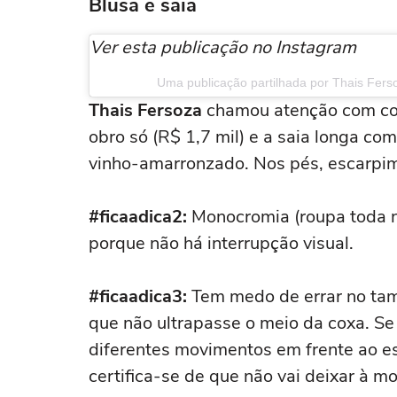
Blusa e saia
Ver esta publicação no Instagram
Uma publicação partilhada por Thais Fers
Thais Fersoza
chamou atenção com con
obro só (R$ 1,7 mil) e a saia longa co
vinho-amarronzado. Nos pés, escarpim 
#ficaadica2:
Monocromia (roupa toda n
porque não há interrupção visual.
#ficaadica3:
Tem medo de errar no t
que não ultrapasse o meio da coxa. Se 
diferentes movimentos em frente ao es
certifica-se de que não vai deixar à m