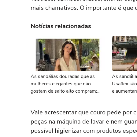
mais chamativos. O importante é que 
Notícias relacionadas
As sandálias douradas que as
As sandália
mulheres elegantes que não
Usaflex são
gostam de salto alto compram:
e aumentam
confortáveis e com desconto
centímetro
máximo na AnaCapri
conforto
Vale acrescentar que couro pede por c
peças na máquina de lavar e nem guar
possível higienizar com produtos espe