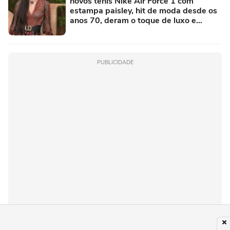
novos tênis Nike Air Force 1 com
estampa paisley, hit de moda desde os
anos 70, deram o toque de luxo e
rejuvenesceram os meus looks boho
chic
PUBLICIDADE