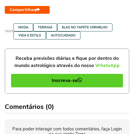
Compartilhar
MODA
TERRAIÁ
ELAS NO TAPETE VERMELHO
TAGS
VIDA E ESTILO
AUTOCUIDADO
Receba previsões diárias e fique por dentro do
mundo astrológico através do nosso
WhatsApp
Inscreva-se
Comentários (0)
Para poder interagir com todos comentários, faça Login
na sua conta Terra