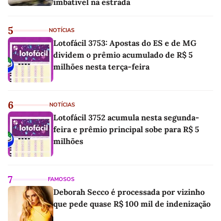
imbatível na estrada
5
NOTÍCIAS
Lotofácil 3753: Apostas do ES e de MG
dividem o prêmio acumulado de R$ 5
milhões nesta terça-feira
6
NOTÍCIAS
Lotofácil 3752 acumula nesta segunda-
feira e prêmio principal sobe para R$ 5
milhões
7
FAMOSOS
Deborah Secco é processada por vizinho
que pede quase R$ 100 mil de indenização