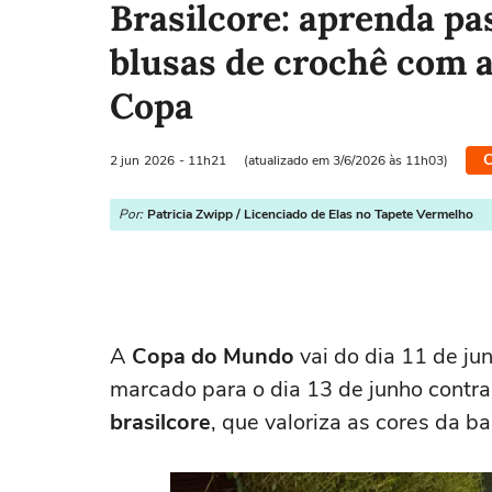
Brasilcore: aprenda pa
blusas de crochê com a
Copa
C
2 jun
2026
- 11h21
(atualizado em 3/6/2026 às 11h03)
Por:
Patricia Zwipp / Licenciado de Elas no Tapete Vermelho
A
Copa do Mundo
vai do dia 11 de jun
marcado para o dia 13 de junho contra
brasilcore
, que valoriza as cores da b