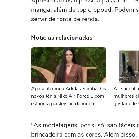
Apresentamos o passo a passo de três
manga, além de top cropped. Podem se
servir de fonte de renda.
Notícias relacionadas
Aposentei meu Adidas Samba! Os
As sandáli
novos tênis Nike Air Force 1 com
mulheres e
estampa paisley, hit de moda
gostam de 
desde os anos 70, deram o toque
confortáve
de luxo e rejuvenesceram os
máximo na
"As modelagens, por si só, são fáceis 
meus looks boho chic
brincadeira com as cores. Além disso,