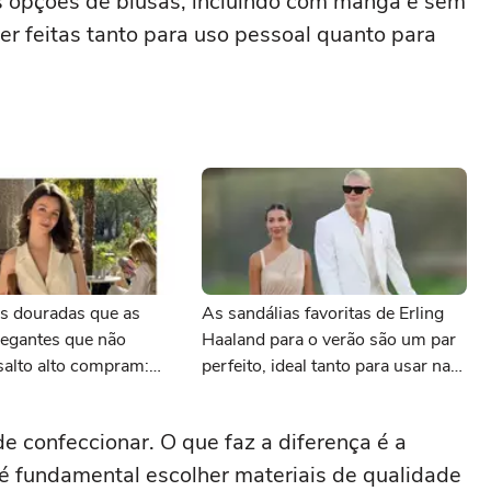
 opções de blusas, incluindo com manga e sem
r feitas tanto para uso pessoal quanto para
as douradas que as
As sandálias favoritas de Erling
legantes que não
Haaland para o verão são um par
salto alto compram:
perfeito, ideal tanto para usar na
is e com desconto
praia com roupa de banho quanto
 AnaCapri
em uma festa com terno de linho
de confeccionar. O que faz a diferença é a
 é fundamental escolher materiais de qualidade