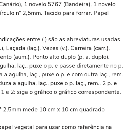
anário), 1 novelo 5767 (Bandeira), 1 novelo
rculo nº 2,5mm. Tecido para forrar. Papel
ndicações entre ( ) são as abreviaturas usadas
), Laçada (laç.), Vezes (v.). Carreira (carr.),
nto (aum.). Ponto alto duplo (p. a. duplo).
agulha, laç., puxe o p. e passe diretamente no p.
a a agulha, laç., puxe o p. e com outra laç., rem.
oduza a agulha, laç., puxe o p. laç., rem., 2 p. e
 1 e 2: siga o gráfico o gráfico correspondente.
 nº 2,5mm mede 10 cm x 10 cm quadrado
papel vegetal para usar como referência na