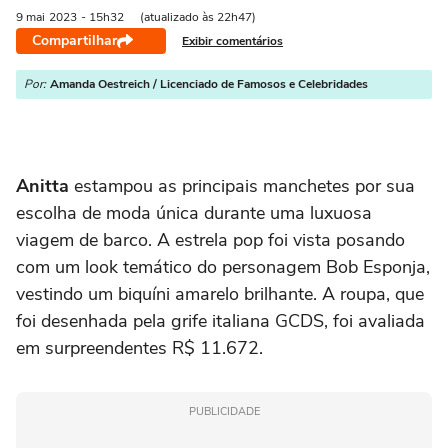
9 mai
2023
- 15h32
(atualizado às 22h47)
Compartilhar
Exibir comentários
Por:
Amanda Oestreich / Licenciado de Famosos e Celebridades
Anitta
estampou as principais manchetes por sua
escolha de moda única durante uma luxuosa
viagem de barco. A estrela pop foi vista posando
com um look temático do personagem Bob Esponja,
vestindo um biquíni amarelo brilhante. A roupa, que
foi desenhada pela grife italiana GCDS, foi avaliada
em surpreendentes R$ 11.672.
PUBLICIDADE