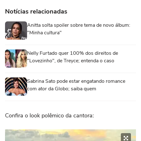
Notícias relacionadas
Anitta solta spoiler sobre tema de novo álbum:
"Minha cultura"
Nelly Furtado quer 100% dos direitos de
"Lovezinho", de Treyce; entenda o caso
Sabrina Sato pode estar engatando romance
com ator da Globo; saiba quem
Confira o look polêmico da cantora: