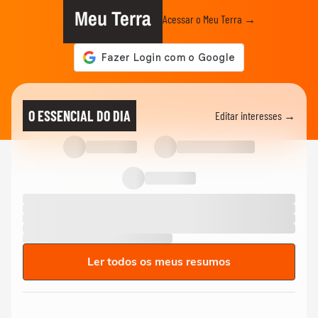
Meu Terra
Acessar o Meu Terra →
O ESSENCIAL DO DIA
Editar interesses →
Ler todos os meus resumos