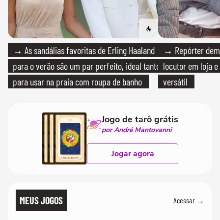
→ As sandálias favoritas de Erling Haaland
→ Repórter demi
para o verão são um par perfeito, ideal tanto
locutor em loja e
para usar na praia com roupa de banho
versátil
quanto em uma festa com terno de linho
Jogo de tarô grátis
por André Mantovanni
Jogar agora
MEUS JOGOS
Acessar →