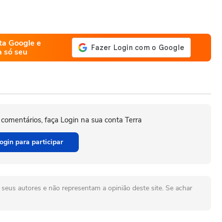
ta Google e
a só seu
 comentários, faça Login na sua conta Terra
ogin para participar
seus autores e não representam a opinião deste site. Se achar