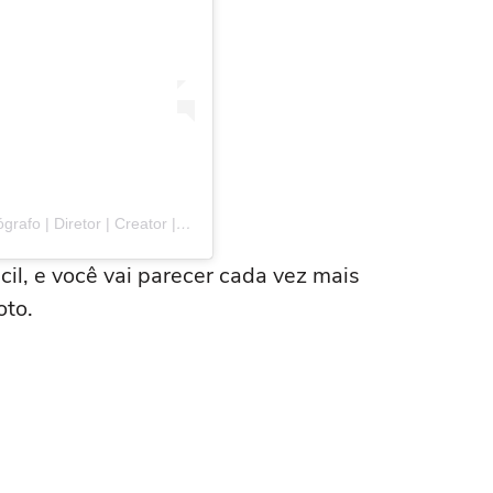
Uma publicação compartilhada por Luca Pucci | Fotógrafo | Diretor | Creator | Social Media (@puccistudio)
cil, e você vai parecer cada vez mais
oto.