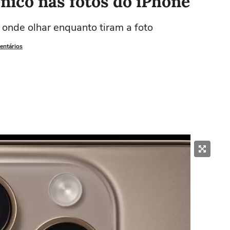
nico nas fotos do iPhone
onde olhar enquanto tiram a foto
entários