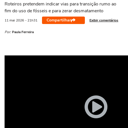
Roteiros pretendem indicar vias para transição rumo ao
fim do uso de fósseis e para zerar desmatamento
Compartilhar
Exibir comentários
11 mai
2026
- 21h31
Por:
Paula Ferreira