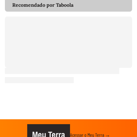
Recomendado por Taboola
Meu Terra
Acessar o Meu Terra →