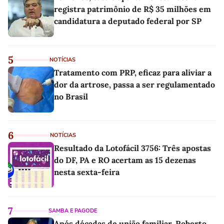
registra patrimônio de R$ 35 milhões em
candidatura a deputado federal por SP
5
NOTÍCIAS
Tratamento com PRP, eficaz para aliviar a
dor da artrose, passa a ser regulamentado
no Brasil
6
NOTÍCIAS
Resultado da Lotofácil 3756: Três apostas
do DF, PA e RO acertam as 15 dezenas
nesta sexta-feira
7
SAMBA E PAGODE
Após décadas de união familiar, Roberto