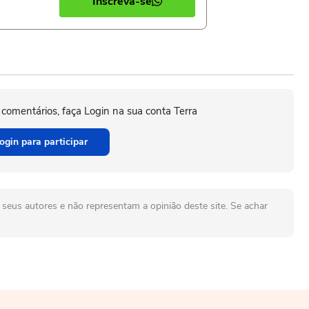
Inscreva-se
 comentários, faça Login na sua conta Terra
ogin para participar
seus autores e não representam a opinião deste site. Se achar