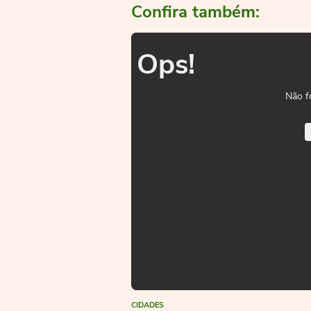
Confira também:
Ops!
Não f
CIDADES