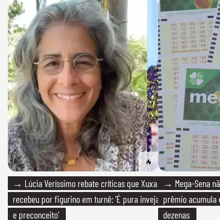
→ Lúcia Veríssimo rebate críticas que Xuxa
→ Mega-Sena não
recebeu por figurino em turnê: 'É pura inveja
prêmio acumula e
e preconceito'
dezenas