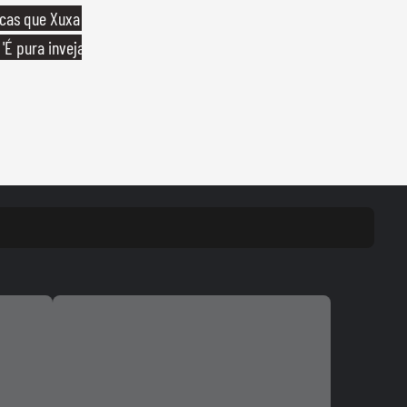
icas que Xuxa
'É pura inveja