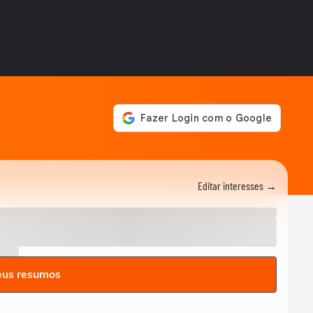
cuidar de si mesma
ENTRETÊ
Como começar na equitação
e viver seu momento Ana
00:20
Castela
VIDA E ESTILO
Athleisure de inverno: como
treinar estilosa e quentinha!
ENTRETÊ
Você é mais Ariel ou Bela?
Veja qual é a princesa da
02:03
Disney do seu...
VIDA E ESTILO
Editar interesses →
Quer saber seu match ideal?
O seu signo descendente
revela!
ENTRETÊ
Virgínia já era fã de crochê
antes da Copa; veja outros
eus resumos
looks
TODATEEN
Quem é Duda Wilken? Conheça a namorada