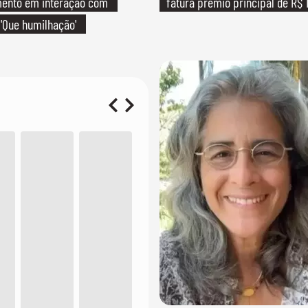
mento em interação com
fatura prêmio principal de R$ 
 'Que humilhação'