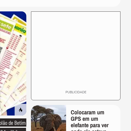
Rayssa Leal
ENTRETÊ
Pausa para a Hidratação! 5
produtos de skincare para
00:28
você entrar...
ENTRETÊ
Exclusiva! Pâmela Germano
revela bastidores de Homem
00:19
em Chamas e...
PUBLICIDADE
Colocaram um
GPS em um
olão de Betim
elefante para ver