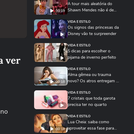
A tour mais aleatória do
Shawn Mendes não é de
00:19
shows? é pelo Brasil
VIDA E ESTILO
Os signos das princesas da
Disney vão te surpreender
VIDA E ESTILO
5 dicas para escolher o
a ver
pijama de inverno perfeito
VIDA E ESTILO
Alma gêmea ou trauma
novo? Os atros entregam a
00:18
compatibilidade dos...
VIDA E ESTILO
7 cristais que toda garota
precisa ter no quarto
 no
VIDA E ESTILO
Lua Cheia: saiba como
aproveitar essa fase para
00:18