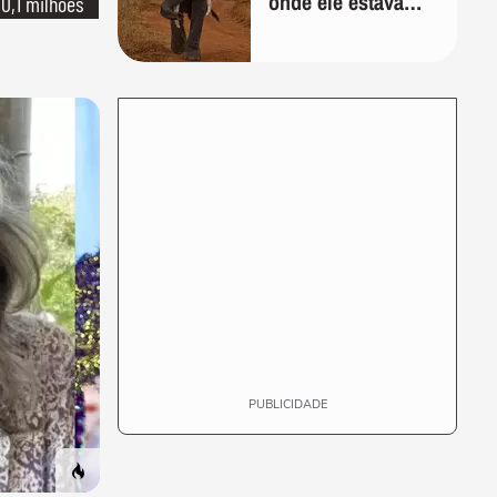
onde ele estava
10,1 milhões
indo; 2 anos
depois, ele
desenhou um
mapa que
surpreendeu os
cientistas
PUBLICIDADE