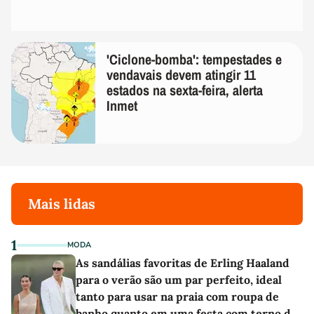
'Ciclone-bomba': tempestades e
vendavais devem atingir 11
estados na sexta-feira, alerta
Inmet
Mais lidas
1
MODA
As sandálias favoritas de Erling Haaland
para o verão são um par perfeito, ideal
tanto para usar na praia com roupa de
banho quanto em uma festa com terno de