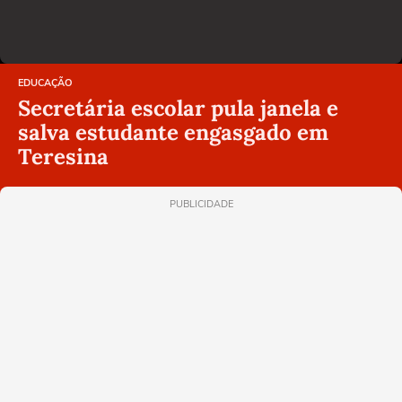
EDUCAÇÃO
Secretária escolar pula janela e
salva estudante engasgado em
Teresina
PUBLICIDADE