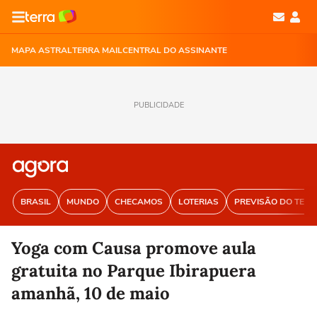
MAPA ASTRAL
TERRA MAIL
CENTRAL DO ASSINANTE
PUBLICIDADE
BRASIL
MUNDO
CHECAMOS
LOTERIAS
PREVISÃO DO TEM
Yoga com Causa promove aula
gratuita no Parque Ibirapuera
amanhã, 10 de maio