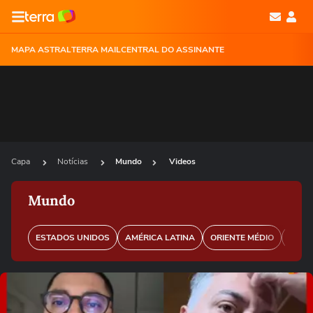
MAPA ASTRAL
TERRA MAIL
CENTRAL DO ASSINANTE
Capa
Notícias
Mundo
Videos
Mundo
ESTADOS UNIDOS
AMÉRICA LATINA
ORIENTE MÉDIO
EURO
Ops!