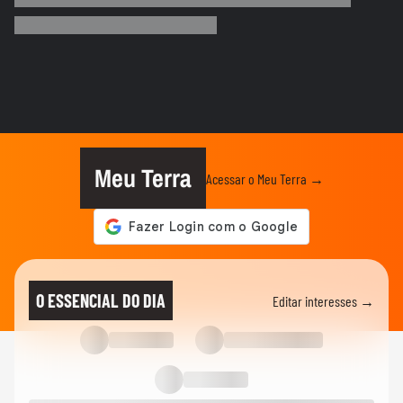
Menino de 11 anos viraliza após virar
tradutor da mãe durante...
ELEIÇÕES
Lula diz que não é ‘louco’ de brigar com
China e EUA: ‘Quero...
FUTEBOL
No Japão, Zico tranquiliza fãs após
terremoto de grandes...
Meu Terra
Acessar o Meu Terra →
NOTÍCIAS
Lula critica sistema de saúde dos EUA ao
exaltar SUS: ‘Vá tentar...
MUNDO
Cãozinho é resgatado com vida dos
O ESSENCIAL DO DIA
Editar interesses →
escombros 29 dias após terremoto...
MUNDO
Vídeo registra explosão em shopping
após terremoto de magnitude...