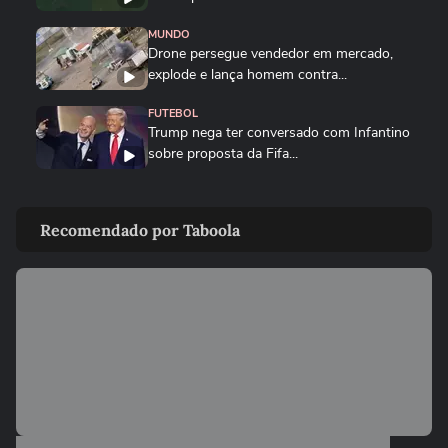
MUNDO
Drone persegue vendedor em mercado,
explode e lança homem contra...
FUTEBOL
Trump nega ter conversado com Infantino
sobre proposta da Fifa...
ESTADOS UNIDOS
Trump diz que Israel está 'muito feliz' com
Recomendado por Taboola
acordo para...
MUNDO
Irã divulga vídeo de petroleiros em
chamas após ataques em Ormuz
AS PRINCIPAIS NOTÍCIAS DA EUROPA
Milhares de imigrantes chegam a Ceuta,
na Espanha, e prefeito pede...
MUNDO