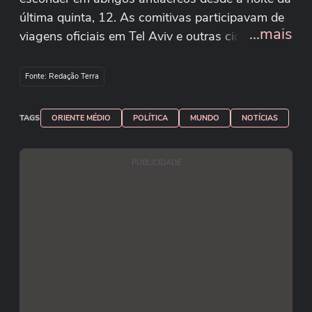
última quinta, 12. As comitivas participavam de
...mais
viagens oficiais em Tel Aviv e outras cidades
Precisaram de abrigo prefeitos e secretários de
municípios de seis estados brasileiros. Os
Fonte: Redação Terra
políticos foram pegos de surpresa com o
agravamento da crise envolvendo Israel e Irã.
TAGS
ORIENTE MÉDIO
POLÍTICA
MUNDO
NOTÍCIAS
Reprodução/johnnymayconoficial/Instagram
Reprodução/cicerolucena/Instagram
PUBLICIDADE
Reprodução/alvarodamiao/Instagram