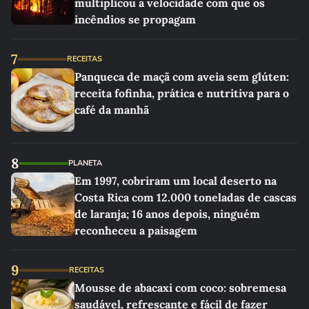
multiplicou a velocidade com que os
incêndios se propagam
7
RECEITAS
Panqueca de maçã com aveia sem glúten:
receita fofinha, prática e nutritiva para o
café da manhã
8
PLANETA
Em 1997, cobriram um local deserto na
Costa Rica com 12.000 toneladas de cascas
de laranja; 16 anos depois, ninguém
reconheceu a paisagem
9
RECEITAS
Mousse de abacaxi com coco: sobremesa
saudável, refrescante e fácil de fazer